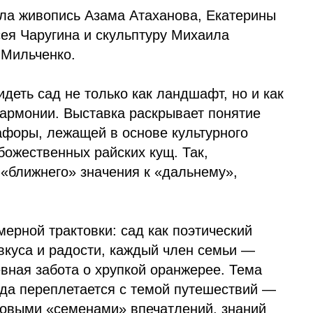
а живопись Азама Атаханова, Екатерины
ея Чаругина и скульптуру Михаила
 Мильченко.
деть сад не только как ландшафт, но и как
гармонии. Выставка раскрывает понятие
афоры, лежащей в основе культурного
божественных райских кущ. Так,
 «ближнего» значения к «дальнему»,
ерной трактовки: сад как поэтический
 вкуса и радости, каждый член семьи —
вная забота о хрупкой оранжерее. Тема
да переплетается с темой путешествий —
новыми «семенами» впечатлений, знаний