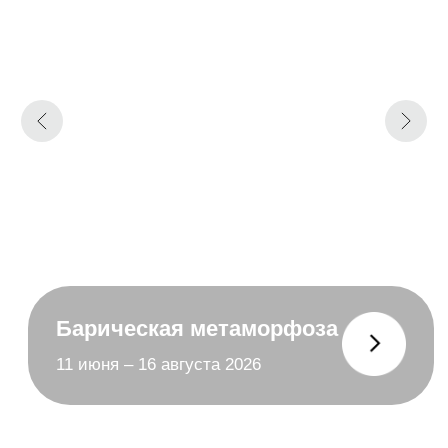
Пространство
для ваших
мероприятий
АРТБОКС ЭТАЛОН — современная
арт-площадка, идеально подходящая
для проведения выставок,
презентаций и культурных проектов.