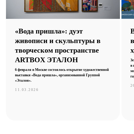
Необходимый метраж для проведения
«Вода пришла»: дуэт
мероприятия:
живописи и скульптуры в
творческом пространстве
ARTBOX ЭТАЛОН
Комментарий к заявке:
Зе
в
6 февраля в Москве состоялось открытие художественной
мо
выставки «Вода пришла», организованной Группой
г
«Эталон».
2
11.03.2026
Имя:
Ваш телефон: