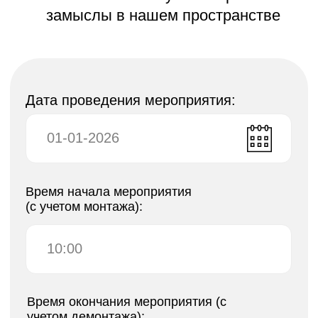
art@etalongroup.com
Москва, Новоалексеевская ул., 16, стр. 11
Адрес:
Москва,
Новоалексеевская